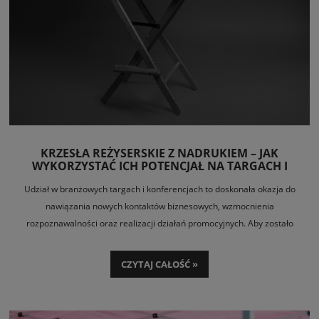
KRZESŁA REŻYSERSKIE Z NADRUKIEM – JAK
WYKORZYSTAĆ ICH POTENCJAŁ NA TARGACH I
KONFERENCJACH?
Udział w branżowych targach i konferencjach to doskonała okazja do
nawiązania nowych kontaktów biznesowych, wzmocnienia
rozpoznawalności oraz realizacji działań promocyjnych. Aby zostało
zauważone i zapamiętane, firmowe stoisko musi być ciekawie
zaprojektowane, wyposażone w niezbędne materiały marketingowe oraz
CZYTAJ CAŁOŚĆ »
odpowiednio umeblowane. Najważniejszy element to wygodne siedziska,
takie jak
krzesło reżyserskie
, które łączy doskonale funkcję użytkową z
reklamową. Co zrobić, aby stało się skutecznym narzędziem firmowej