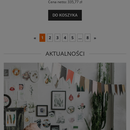
Cena netto:
335,77 zł
DO KOSZYKA
1
2
3
4
5
...
8
«
»