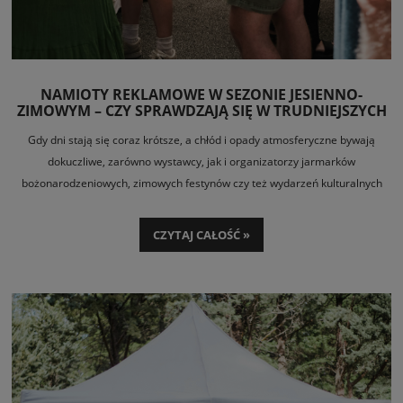
NAMIOTY REKLAMOWE W SEZONIE JESIENNO-
ZIMOWYM – CZY SPRAWDZAJĄ SIĘ W TRUDNIEJSZYCH
WARUNKACH POGODOWYCH?
Gdy dni stają się coraz krótsze, a chłód i opady atmosferyczne bywają
dokuczliwe, zarówno wystawcy, jak i organizatorzy jarmarków
bożonarodzeniowych, zimowych festynów czy też wydarzeń kulturalnych
poszukują rozwiązań, które zapewnią dobre warunki do handlu lub realizacji
działań marketingowych. Jeśli pogoda jest sprzyjająca, a prognozy nie
CZYTAJ CAŁOŚĆ »
zapowiadają radykalnej zmiany na gorsze, do budowy stoiska można
wykorzystać nowoczesny
namiot ekspresowy
.