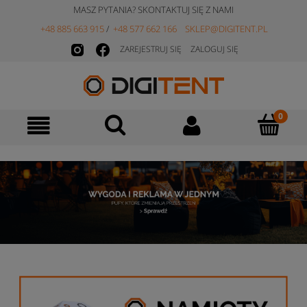
MASZ PYTANIA? SKONTAKTUJ SIĘ Z NAMI
+48 885 663 915
/
+48 577 662 166
SKLEP@DIGITENT.PL
ZAREJESTRUJ SIĘ
ZALOGUJ SIĘ