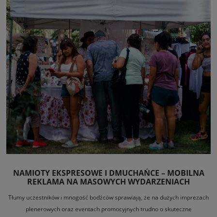
NAMIOTY EKSPRESOWE I DMUCHAŃCE – MOBILNA
REKLAMA NA MASOWYCH WYDARZENIACH
SPORTOWYCH I KULTURALNYCH ORAZ EVENTACH
Tłumy uczestników i mnogość bodźców sprawiają, że na dużych imprezach
PROMOCYJNYCH
plenerowych oraz eventach promocyjnych trudno o skuteczne