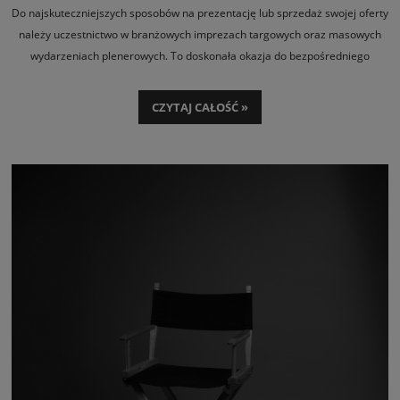
Do najskuteczniejszych sposobów na prezentację lub sprzedaż swojej oferty
MARKI?
należy uczestnictwo w branżowych imprezach targowych oraz masowych
wydarzeniach plenerowych. To doskonała okazja do bezpośredniego
kontaktu z szerokim gronem odbiorców oraz potencjalnych klientów.
Jednym z najważniejszych elementów profesjonalnie zorganizowanego
CZYTAJ CAŁOŚĆ »
stoiska jest
namiot ekspresowy
, który pomaga wyróżnić się na tle
konkurencji funkcjonalnością oraz ciekawą oprawą wizualną.