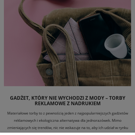
GADŻET, KTÓRY NIE WYCHODZI Z MODY – TORBY
REKLAMOWE Z NADRUKIEM
Materiałowe torby to z pewnością jeden z najpopularniejszych gadżetów
reklamowych i ekologiczna alternatywa dla jednorazówek. Mimo
zmieniających się trendów, nic nie wskazuje na to, aby ich udział w rynku
zaczął się zmniejszać. Stabilną pozycję
torby reklamowe
zawdzięczają