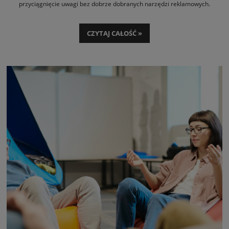
przyciągnięcie uwagi bez dobrze dobranych narzędzi reklamowych.
Najpopularniejsze, a zarazem skuteczne rozwiązanie to odpowiednio
oznakowany
namiot ekspresowy
. W przypadku masowych imprez
CZYTAJ CAŁOŚĆ »
sportowych i kulturalnych warto jednak zadbać o wzmocnienie przekazu
reklamowego i wykorzystać
dmuchańce z nadrukiem
. Zainstalowane w
strategicznych punktach tworzą razem z namiotem zestaw, który trudno
przeoczyć. Jakie są najważniejsze zalety i korzyści takiego połączenia?