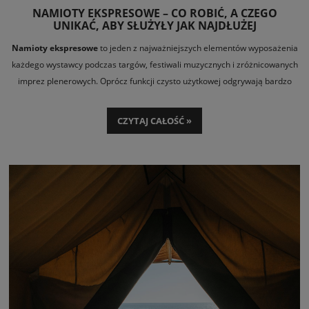
NAMIOTY EKSPRESOWE – CO ROBIĆ, A CZEGO
UNIKAĆ, ABY SŁUŻYŁY JAK NAJDŁUŻEJ
Namioty ekspresowe
to jeden z najważniejszych elementów wyposażenia
każdego wystawcy podczas targów, festiwali muzycznych i zróżnicowanych
imprez plenerowych. Oprócz funkcji czysto użytkowej odgrywają bardzo
często ważną rolę marketingową. Po spersonalizowaniu stają się dobrze
widocznym, mobilnym nośnikiem reklamy. Warto więc zadbać o to, aby
CZYTAJ CAŁOŚĆ »
prezentowały się nienagannie i pozostały funkcjonalne jak najdłużej. Na co
zwrócić szczególną uwagę w trakcie użytkowania i jak zaopiekować się nimi
po złożeniu? Które działania są niezbędne? Mimo że niektóre z nich wydają
się oczywiste, nie zaszkodzi o nich o nich przypomnieć.