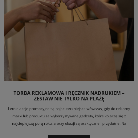
TORBA REKLAMOWA I RĘCZNIK NADRUKIEM –
ZESTAW NIE TYLKO NA PLAŻĘ
Letnie akcje promocyjne są najskuteczniejsze wówczas, gdy do reklamy
marki lub produktu są wykorzystywane gadżety, które kojarzą się z
najcieplejszą porą roku, a przy okazji są praktyczne i przydatne. Na
nadmorskich i miejskich plażach, w ośrodkach wypoczynkowych czy też