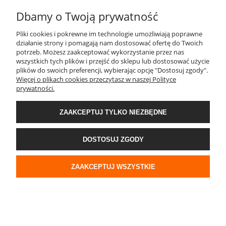
przede wszystkim wygodzie i funkcjonalności, co w połączeniu z niskimi
Dbamy o Twoją prywatność
CZYTAJ CAŁOŚĆ »
kosztami produkcji czyni je stosunkowo tanimi, a zarazem wysoce
Pliki cookies i pokrewne im technologie umożliwiają poprawne
skutecznymi nośnikami mobilnej reklamy. Na jaki rodzaj torby warto się
działanie strony i pomagają nam dostosować ofertę do Twoich
zdecydować, aby klienci chcieli korzystać z niej na co dzień i zapewniać tym
potrzeb. Możesz zaakceptować wykorzystanie przez nas
samym większą rozpoznawalność marki lub produktu?
wszystkich tych plików i przejść do sklepu lub dostosować użycie
plików do swoich preferencji, wybierając opcję "Dostosuj zgody".
Więcej o plikach cookies przeczytasz w naszej Polityce
prywatności.
ZAAKCEPTUJ TYLKO NIEZBĘDNE
DOSTOSUJ ZGODY
ZAAKCEPTUJ WSZYSTKIE