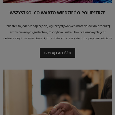
WSZYSTKO, CO WARTO WIEDZIEĆ O POLIESTRZE
Poliester to jeden z najczęściej wykorzystywanych materiałów do produkcji
zróżnicowanych gadżetów, tekstyliów i artykułów reklamowych. Jest
uniwersalny i ma właściwości, dzięki którym cieszy się dużą popularnością w
świecie reklamy. Jak powstaje i czym się charakteryzuje? Która technika
nadruku na tkaninach poliestrowych sprawdza się najlepiej i jak dbać o
CZYTAJ CAŁOŚĆ »
wyroby z tego wyjątkowego materiału?