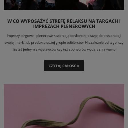
W CO WYPOSAŻYĆ STREFĘ RELAKSU NA TARGACH I
IMPREZACH PLENEROWYCH
Imprezy targowe i plenerowe stwarzają doskonałą okazję do prezentacji
swojej marki lub produktu dużej grupie odbiorców. Niezależnie od tego, czy
jesteś jednym z wystawców czy też sponsorów wydarzenia warto
dysponować miejscem, które zapewni uczestnikom eventu chwilę
wytchnienia oraz okazję do spokojnej rozmowy i nawiązania nowych
CZYTAJ CAŁOŚĆ »
kontaktów. Jak zorganizować strefę relaksu, aby połączyć w optymalny
sposób funkcję reklamową i wypoczynkową? Co powinno się w niej znaleźć
oprócz stoiska promocyjnego oraz barku z napojami i przekąskami?