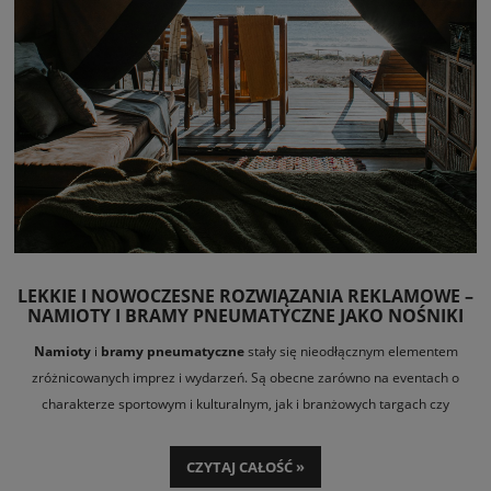
LEKKIE I NOWOCZESNE ROZWIĄZANIA REKLAMOWE –
NAMIOTY I BRAMY PNEUMATYCZNE JAKO NOŚNIKI
SKUTECZNEJ REKLAMY
Namioty
i
bramy pneumatyczne
stały się nieodłącznym elementem
zróżnicowanych imprez i wydarzeń. Są obecne zarówno na eventach o
charakterze sportowym i kulturalnym, jak i branżowych targach czy
firmowych piknikach. Czemu zawdzięczają swoją popularność, jakie
możliwości oferują i gdzie sprawdzają się najlepiej? Przyjrzyjmy się bliżej
CZYTAJ CAŁOŚĆ »
obu rozwiązaniom i poznajmy ich największe zalety.