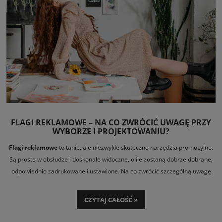
FLAGI REKLAMOWE – NA CO ZWRÓCIĆ UWAGĘ PRZY
WYBORZE I PROJEKTOWANIU?
Flagi reklamowe
to tanie, ale niezwykle skuteczne narzędzia promocyjne.
Są proste w obsłudze i doskonale widoczne, o ile zostaną dobrze dobrane,
odpowiednio zadrukowane i ustawione. Na co zwrócić szczególną uwagę
przy ich wyborze i jak przygotować projekt nadruku, aby promowana marka,
produkt lub miejsce zostały zapamiętane?
CZYTAJ CAŁOŚĆ »