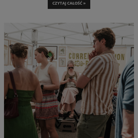
strefach relaksu organizowanych nad jeziorem lub rzeką do działań
CZYTAJ CAŁOŚĆ »
promocyjnych warto włączyć zestaw, na który składa się
torba
reklamowa
i
ręcznik z nadrukiem
.