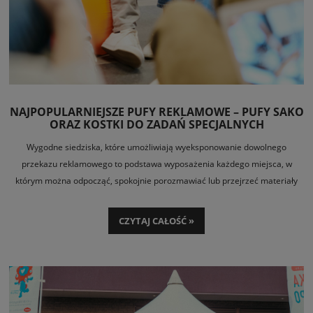
NAJPOPULARNIEJSZE PUFY REKLAMOWE – PUFY SAKO
ORAZ KOSTKI DO ZADAŃ SPECJALNYCH
Wygodne siedziska, które umożliwiają wyeksponowanie dowolnego
przekazu reklamowego to podstawa wyposażenia każdego miejsca, w
którym można odpocząć, spokojnie porozmawiać lub przejrzeć materiały
marketingowe. Mimo że na rynku są dostępne różne warianty siedzisk, w
przypadku niektórych aktywności i miejsc bezkonkurencyjne okazują
CZYTAJ CAŁOŚĆ »
się
pufy reklamowe
– uniwersalne, wielozadaniowe kostki lub wygodne
pufy sako. Czym się charakteryzują i kiedy sprawdzają się najlepiej?