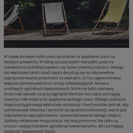
W ciepłe dni wiele osób szuka sposobów na spędzenie czasu na
świeżym powietrzu. W takiej sytuacji wybór nierzadko pada na
odwiedzenie pobliskiej kawiarni czy nowo otwartej lodziarni. Dlatego
też właściciele takich lokali często decydują się na odpowiednie
zagospodarowanie przestrzeni na zewnątrz, co ma zagwarantować
większe zainteresowanie ze strony odwiedzających. Mowa o
urokliwych ogródkach kawiarnianych, które nie tylko stanowią
doskonały sposób na przyciągnięcie klientów, lecz także pomagają
stworzyć miłe miejsce do spędzenia wolnego czasu. Dlatego podobne
miejsca przygotowują właściciele restauracji i food trucków. Jednak, aby
zainteresować klientów i wyróżnić się spośród konkurencji, ważne jest
odpowiednie zaprojektowanie i spersonalizowanie takiego miejsca.
Gadżety reklamowe mogą okazać się tutaj pomocne. Nie tylko są
urocze i nadają charakter ogródkowi kawiarnianemu, ale i pomagają
zwiększyć świadomość marki.