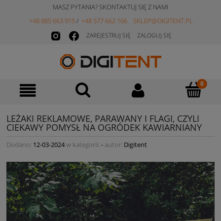
MASZ PYTANIA? SKONTAKTUJ SIĘ Z NAMI
+48 885 663 915
/
+48 577 662 166
SKLEP@DIGITENT.PL
ZAREJESTRUJ SIĘ
ZALOGUJ SIĘ
LEŻAKI REKLAMOWE, PARAWANY I FLAGI, CZYLI
CIEKAWY POMYSŁ NA OGRÓDEK KAWIARNIANY
Dodano:
12-03-2024
w kategorii:
-
autor:
Digitent