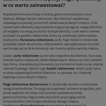
w co warto zainwestować?
Współcześnie konkurencja w branży gastronomicznej jest coraz
większa, dlatego bardzo ważne jest, aby stworzyć wyjątkową i
zapadającą w pamięć przestrzeń reklamową w danym miejscu. O ile
uniwersalne elementy wyposażenia mogą przyciągnąć uwagę klientów
(ze względu na swoją prostotę i funkcjonalność), o tyle warto również
postawić na gadżety reklamowe, które są unikatowe i jednocześnie
praktyczne.
Parawany reklamowe
, pufy, flagi i leżaki to doskonałe
przykłady takich akcesoriów. Odpowiednio zaprojektowane nie tylko
wyróżniają się na tle konkurencji, ale i tworzą spójny wystrój miejsca.
Leżaki i
pufy reklamowe
są nie tylko wygodne dla klientów. Stanowią
również wolne miejsce do celów reklamowych. Można na nich umieścić
logo firmy, charakterystyczne wzory czy konkretne hasła (coraz częściej
również hasztagi). Oprócz tego
kostki reklamowe
, leżaki i pufy same
w sobie zapewniają komfort klientom, co sprawia, że ci chętniej
spędzają czas w danym miejscu.
Flagi reklamowe dwustronne
to doskonały sposób na zwrócenie
uwagi przechodniów. Te mogą się znajdować zarówno w ogródku, jak i
przed wejściem do lokalu lub na teren wydzielonej strefy
gastronomicznej. Flagi przede wszystkim przyciągają wzrok
konsumentów i informują o lokalizacji danego miejsca.
Dodatkowo
flagi reklamowe
można łatwo dostosować do