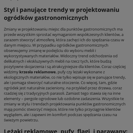
Styl i panujące trendy w projektowaniu
ogródków gastronomicznych
Zmiany w projektowaniu miejsc dla punktów gastronomicznych ma
przede wszystkim sprostać wymaganiom współczesnych klientów, a
zarazem stworzyć atmosferę, która zachęci ich do spędzania czasu w
danym miejscu. W przypadku ogródków gastronomicznych
obserwujemy zmianę w podejściu do wyboru mebli i
wykorzystywanych materiałów. Widoczny trend odchodzenia od
delikatnych i ekskluzywnych mebli na rzecz tych, które budzą
pozytywne skojarzenia i są atrakcyjniejsze dla klientów. Coraz częściej
widzimy
krzesła reklamowe
, pufy czy leżaki wykonane z
ekologicznych materiałów, co nie tylko wpisuje się w panujące trendy,
ale i pomaga stworzyć naturalne otoczenie. Co więcej, tam, gdzie
ogródek jest naturalnie zacieniony, na przykład przez drzewa, coraz
rzadziej się z tradycyjnych parasoli. Zamiast tego stawia się na inne
elementy – pergole ogrodowe lub ozdobne zadaszenia. Wszystkie te
zmiany w stylu i trendach projektowania punktów gastronomicznych
mają pomóc stworzyć miejsce, które nie tylko przyciągnie klientów
wyglądem, ale i zapewni im komfort podczas spędzania czasu na
świeżym powietrzu.
Leżaki reklamowe, pufy, flagi, i parawany: