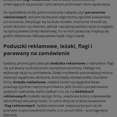
zmieniających się potrzeb i tym samym promować różne wydarzenia.
Do wydzielenia strefy gastronomicznej najlepiej użyć
parawanów
reklamowych
, którymi skutecznie odgrodzimy ogródek kawiarniany
od otoczenia. Decydując się na duże modele, można też chronić się
przed słońcem czy wiatrem. Jednak najczęściej wybiera się je ze względu
na sporą powierzchnię reklamową. To na nich zazwyczaj znajdują się
grafiki reklamowe, kilkuwyrazowe hasła i logo marek.
Poduszki reklamowe, leżaki, flagi i
parawany na zamówienie
Gadżety promocyjne takie jak
siedziska reklamowe
z nadrukiem, flagi
czy parawany są skutecznym narzędziem promocji. Dlatego też
wykonuje się je na zamówienie. Dzięki możliwości personalizacji można
stworzyć wyjątkowe akcesoria, które będą odzwierciedlać charakter
firmy.
Krzesła reklamowe
, miękkie kostki czy wygodne leżaki
powstają zgodnie z wytycznymi klienta. Jeśli chodzi o projektowanie
spójnych nadruków, warto zadbać o to, by na
siedziskach
reklamowych
znalazło się logo firmy, a wybrane kolory odpowiadały
identyfikacji wizualnej marki. To samo dotyczy ę także parawanów
i
flag reklamowych
. Spójny wizerunek miejsca przyczyni się do
poprawy rozpoznawalności marki, a co za tym idzie – przyciągnięcia
klientów.