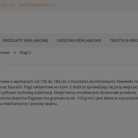
 662 166
SKLEP@DIGITENT.PL
PRODUKTY REKLAMOWE
SIEDZISKA REKLAMOWE
TEKSTYLIA RE
»
amowe
Flagi S
amowe o wymiarach od 135 do 183 cm z masztami aluminiowymi. Niewielki ro
raz biurach. Flagi reklamowe w rozm. S dobrze sprawdzają się przy wejściac
cyfrowo techniką sublimacji. Dzięki temu możliwe jest doskonałe przebicie,
mocna dzianina flagowa ma gramaturę ok. 110 g/m2 i jest łatwa w czyszcze
a mechaniczne i porywy wiatru.