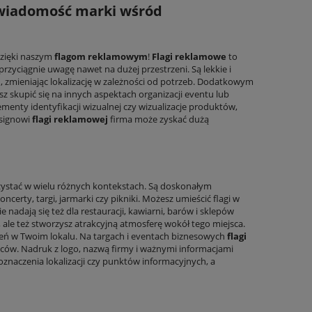
świadomość marki wśród
dzięki naszym
flagom reklamowym
!
Flagi reklamowe
to
rzyciągnie uwagę nawet na dużej przestrzeni. Są lekkie i
, zmieniając lokalizację w zależności od potrzeb. Dodatkowym
esz skupić się na innych aspektach organizacji eventu lub
menty identyfikacji wizualnej czy wizualizacje produktów,
esignowi
flagi reklamowej
firma może zyskać dużą
stać w wielu różnych kontekstach. Są doskonałym
certy, targi, jarmarki czy pikniki. Możesz umieścić flagi w
nadają się też dla restauracji, kawiarni, barów i sklepów
w, ale też stworzysz atrakcyjną atmosferę wokół tego miejsca.
zeń w Twoim lokalu. Na targach i eventach biznesowych
flagi
ów. Nadruk z logo, nazwą firmy i ważnymi informacjami
oznaczenia lokalizacji czy punktów informacyjnych, a