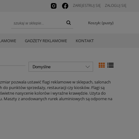
ZAREJESTRUJ SIĘ
ZALOGUJ SIĘ
Koszyk:
(pusty)
KLAMOWE
GADŻETY REKLAMOWE
KONTAKT
zmiar pozwala ustawić flagi reklamowe w sklepach, salonach
h do punktów sprzedaży, restauracji czy kiosków. Flagi są
 świetne nasycenie kolorów i wyraźne krawędzie. Użyta do
niu. Maszty z anodowanych rurek aluminiowych są odporne na