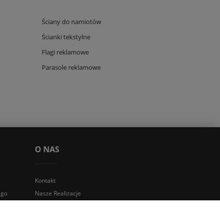
Ściany do namiotów
Ścianki tekstylne
Flagi reklamowe
Parasole reklamowe
O NAS
Kontakt
ego
Nasze Realizacje
Blog
ego