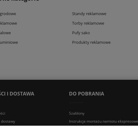
ogrodowe
Standy reklamowe
eklamowe
Torby reklamowe
talowe
Pufy sako
luminiowe
Produkty reklamowe
CI I DOSTAWA
DO POBRANIA
ści
Szablony
y dostawy
Instrukcja montażu namiotu ekspresow
Warunki gwarancji
Instrukcja montażu namiotu ekspresow