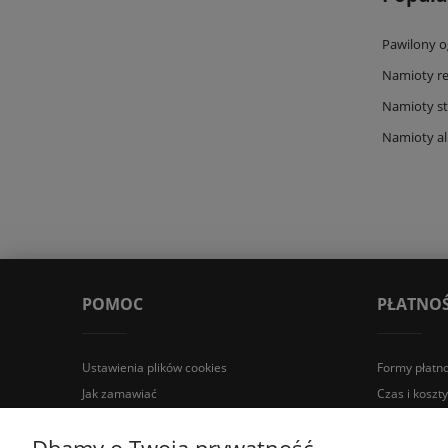
Pawilony 
Namioty r
Namioty s
Namioty a
POMOC
PŁATNOŚ
Ustawienia plików cookies
Formy płatno
Jak zamawiać
Czas i koszt
Darmowy projekt graficzny
Regulamin