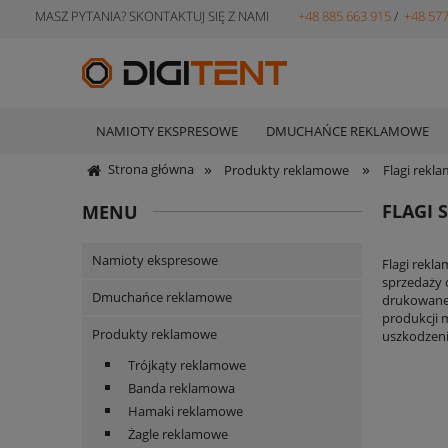
MASZ PYTANIA? SKONTAKTUJ SIĘ Z NAMI
+48 885 663 915
/
+48 577
NAMIOTY EKSPRESOWE
DMUCHAŃCE REKLAMOWE
»
»
Strona główna
Produkty reklamowe
Flagi rekl
FLAGI S
MENU
Namioty ekspresowe
Flagi rekl
sprzedaży o
Dmuchańce reklamowe
drukowane 
produkcji 
Produkty reklamowe
uszkodzeni
Trójkąty reklamowe
Banda reklamowa
Hamaki reklamowe
Żagle reklamowe