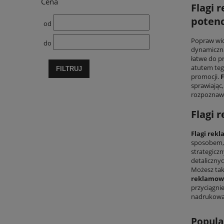
Cena
Flagi 
potenc
od
Popraw wid
do
dynamiczna 
łatwe do p
atutem tego
FILTRUJ
promocji.
sprawiając
rozpoznawa
Flagi 
Flagi rek
sposobem, a
strategiczn
detalicznyc
Możesz ta
reklamow
przyciągni
nadrukowan
Popula