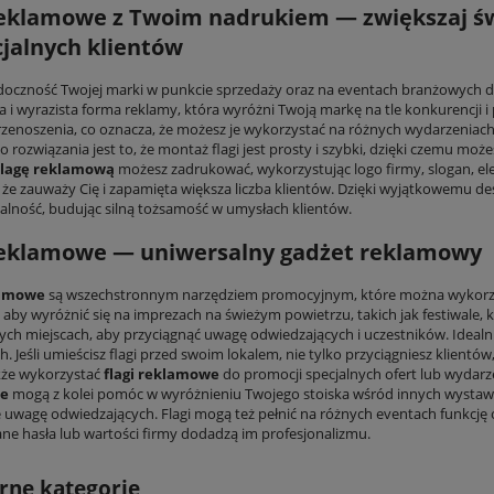
reklamowe z Twoim nadrukiem — zwiększaj 
jalnych klientów
oczność Twojej marki w punkcie sprzedaży oraz na eventach branżowych 
i wyrazista forma reklamy, która wyróżni Twoją markę na tle konkurencji i p
rzenoszenia, co oznacza, że możesz je wykorzystać na różnych wydarzeniach
 rozwiązania jest to, że montaż flagi jest prosty i szybki, dzięki czemu moż
Flagę reklamową
możesz zadrukować, wykorzystując logo firmy, slogan, ele
, że zauważy Cię i zapamięta większa liczba klientów. Dzięki wyjątkowemu d
lność, budując silną tożsamość w umysłach klientów.
reklamowe — uniwersalny gadżet reklamowy
lamowe
są wszechstronnym narzędziem promocyjnym, które można wykorzy
by wyróżnić się na imprezach na świeżym powietrzu, takich jak festiwale, kon
ych miejscach, aby przyciągnąć uwagę odwiedzających i uczestników. Idealnie 
h. Jeśli umieścisz flagi przed swoim lokalem, nie tylko przyciągniesz klientó
kże wykorzystać
flagi reklamowe
do promocji specjalnych ofert lub wydar
e
mogą z kolei pomóc w wyróżnieniu Twojego stoiska wśród innych wystawc
e uwagę odwiedzających. Flagi mogą też pełnić na różnych eventach funkcję 
e hasła lub wartości firmy dodadzą im profesjonalizmu.
rne kategorie