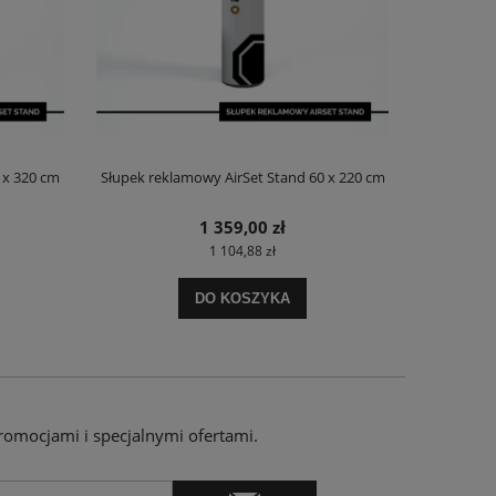
 x 320 cm
Słupek reklamowy AirSet Stand 60 x 220 cm
Namiot sta
1 359,00 zł
1 104,88 zł
DO KOSZYKA
romocjami i specjalnymi ofertami.