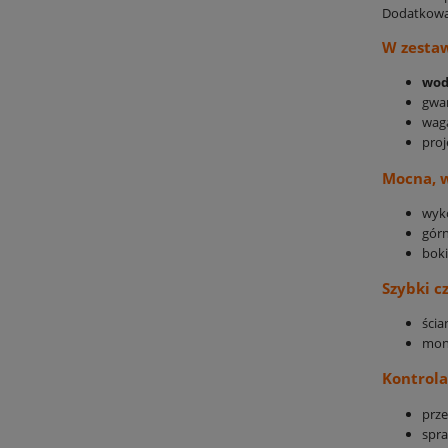
Dodatkową 
W zestaw
wod
gwa
wag
proj
Mocna, 
wyk
górn
boki
Szybki c
ścia
mon
Kontrola
prze
spra