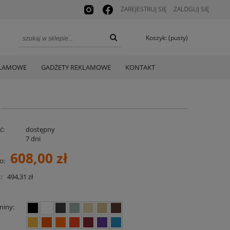
ZAREJESTRUJ SIĘ
ZALOGUJ SIĘ
Koszyk:
(pusty)
KLAMOWE
GADŻETY REKLAMOWE
KONTAKT
ć:
dostępny
:
7 dni
608,00 zł
o:
:
494,31 zł
niny: