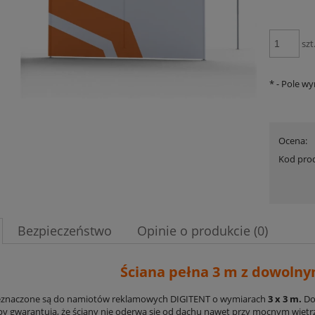
szt
*
- Pole w
Ocena:
Kod pro
Bezpieczeństwo
Opinie o produkcie (0)
Ściana pełna 3 m z dowoln
zeznaczone są do namiotów reklamowych DIGITENT o wymiarach
3 x 3 m.
Do
y gwarantują, że ściany nie oderwą się od dachu nawet przy mocnym wietrz