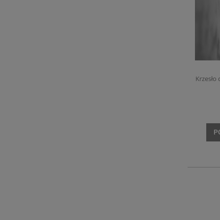
Krzesło
P