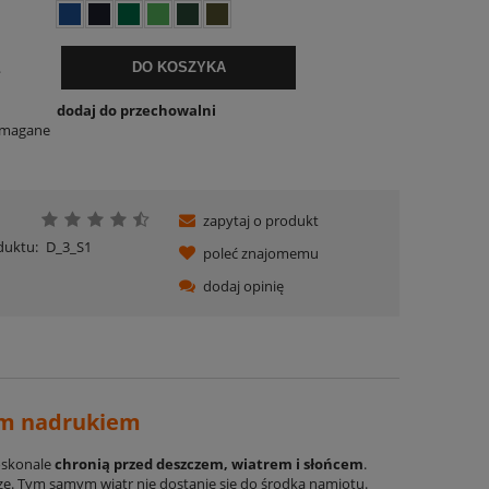
.
DO KOSZYKA
dodaj do przechowalni
ymagane
zapytaj o produkt
duktu:
D_3_S1
poleć znajomemu
dodaj opinię
ym nadrukiem
skonale
chronią przed deszczem, wiatrem i słońcem
.
e. Tym samym wiatr nie dostanie się do środka namiotu.