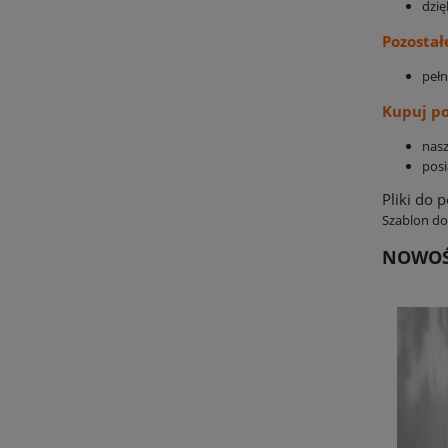
dzi
Pozostał
pełn
Kupuj po
nasz
pos
Pliki do 
Szablon do
NOWOŚ