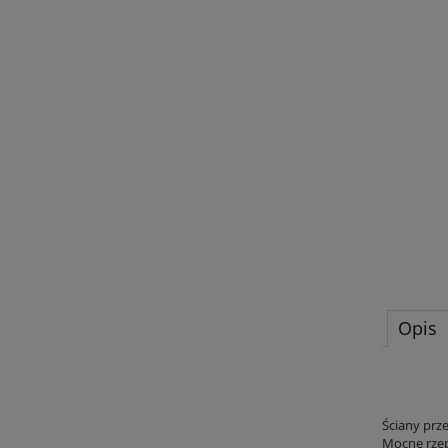
Opis
Ściany pr
Mocne rzep