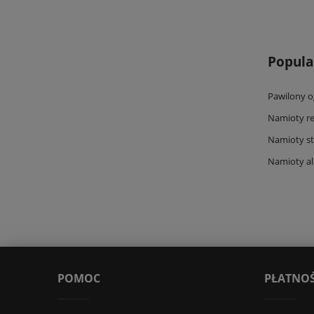
Popula
Pawilony 
Namioty r
Namioty s
Namioty a
POMOC
PŁATNOŚ