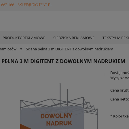
 662 166
SKLEP@DIGITENT.PL
PRODUKTY REKLAMOWE
SIEDZISKA REKLAMOWE
TEKSTYLIA RE
»
 namiotów
Ściana pełna 3 m DIGITENT z dowolnym nadrukiem
 PEŁNA 3 M DIGITENT Z DOWOLNYM NADRUKIEM
Dostępnoś
Wysyłka w
Cena brutt
Cena netto
*
Kolor tka