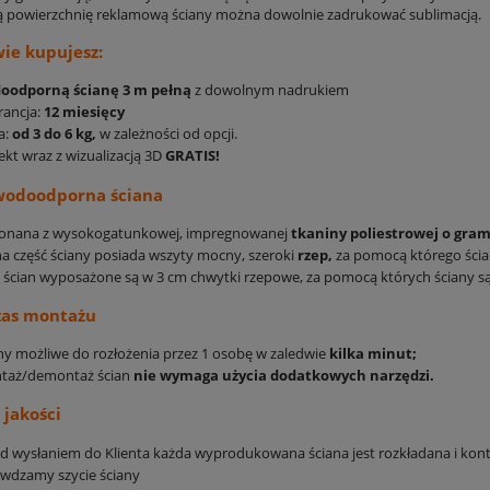
powierzchnię reklamową ściany można dowolnie zadrukować sublimacją.
ie kupujesz:
oodporną ścianę 3 m pełną
z dowolnym nadrukiem
rancja:
12 miesięcy
a:
od 3 do 6 kg,
w zależności od opcji.
ekt wraz z wizualizacją 3D
GRATIS!
wodoodporna ściana
onana z wysokogatunkowej, impregnowanej
tkaniny poliestrowej o gram
a część ściany posiada wszyty mocny, szeroki
rzep,
za pomocą którego ścia
 ścian wyposażone są w 3 cm chwytki rzepowe, za pomocą których ściany s
zas montażu
ny możliwe do rozłożenia przez 1 osobę w zaledwie
kilka minut;
taż/demontaż ścian
nie wymaga użycia dodatkowych narzędzi.
 jakości
d wysłaniem do Klienta każda wyprodukowana ściana jest rozkładana i ko
wdzamy szycie ściany