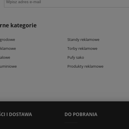
rne kategorie
ogrodowe
Standy reklamowe
eklamowe
Torby reklamowe
talowe
Pufy sako
luminiowe
Produkty reklamowe
CI I DOSTAWA
DO POBRANIA