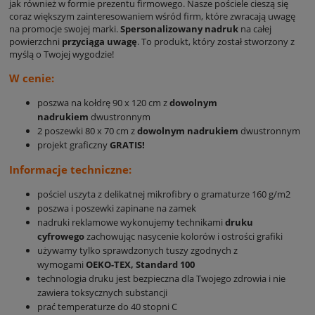
jak również w formie prezentu firmowego. Nasze pościele cieszą się
coraz większym zainteresowaniem wśród firm, które zwracają uwagę
na promocje swojej marki.
Spersonalizowany nadruk
na całej
powierzchni
przyciąga uwagę
. To produkt, który został stworzony z
myślą o Twojej wygodzie!
W cenie:
poszwa na kołdrę 90 x 120 cm z
dowolnym
nadrukiem
dwustronnym
2 poszewki 80 x 70 cm z
dowolnym nadrukiem
dwustronnym
projekt graficzny
GRATIS!
Informacje techniczne:
pościel uszyta z delikatnej mikrofibry o gramaturze 160 g/m2
poszwa i poszewki zapinane na zamek
nadruki reklamowe wykonujemy technikami
druku
cyfrowego
zachowując nasycenie kolorów i ostrości grafiki
używamy tylko sprawdzonych tuszy zgodnych z
wymogami
OEKO-TEX, Standard 100
technologia druku jest bezpieczna dla Twojego zdrowia i nie
zawiera toksycznych substancji
prać temperaturze do 40 stopni C