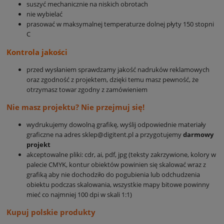
suszyć mechanicznie na niskich obrotach
nie wybielać
prasować w maksymalnej temperaturze dolnej płyty 150 stopni
C
Kontrola jakości
przed wysłaniem sprawdzamy jakość nadruków reklamowych
oraz zgodność z projektem, dzięki temu masz pewność, że
otrzymasz towar zgodny z zamówieniem
Nie masz projektu? Nie przejmuj się!
wydrukujemy dowolną grafikę, wyślij odpowiednie materiały
graficzne na adres sklep@digitent.pl a przygotujemy
darmowy
projekt
akceptowalne pliki: cdr, ai, pdf, jpg (teksty zakrzywione, kolory w
palecie CMYK, kontur obiektów powinien się skalować wraz z
grafiką aby nie dochodziło do pogubienia lub odchudzenia
obiektu podczas skalowania, wszystkie mapy bitowe powinny
mieć co najmniej 100 dpi w skali 1:1)
Kupuj polskie produkty