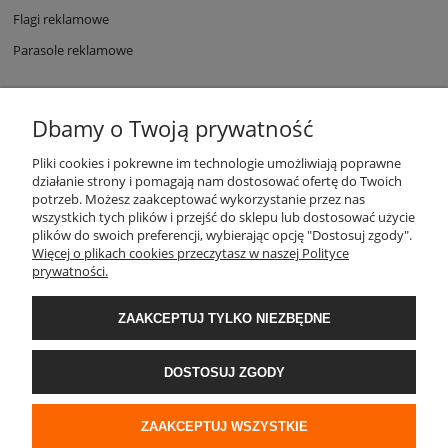
Flagi reklamowe
Parasole reklamowe
Dbamy o Twoją prywatność
Pliki cookies i pokrewne im technologie umożliwiają poprawne
działanie strony i pomagają nam dostosować ofertę do Twoich
potrzeb. Możesz zaakceptować wykorzystanie przez nas
wszystkich tych plików i przejść do sklepu lub dostosować użycie
POMOC
plików do swoich preferencji, wybierając opcję "Dostosuj zgody".
Więcej o plikach cookies przeczytasz w naszej Polityce
prywatności.
PŁATNOŚCI I DOSTAWA
ZAAKCEPTUJ TYLKO NIEZBĘDNE
DO POBRANIA
DOSTOSUJ ZGODY
O NAS
ZAAKCEPTUJ WSZYSTKIE