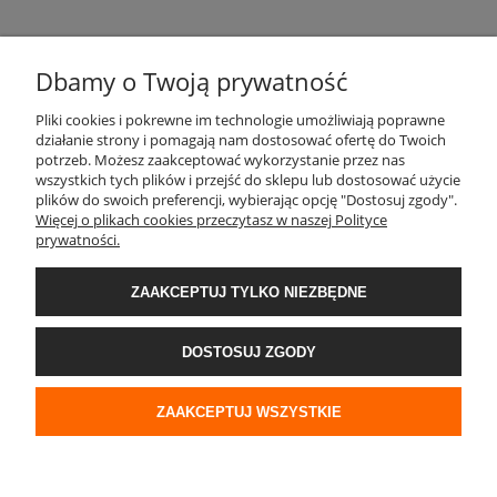
Dbamy o Twoją prywatność
Pliki cookies i pokrewne im technologie umożliwiają poprawne
działanie strony i pomagają nam dostosować ofertę do Twoich
potrzeb. Możesz zaakceptować wykorzystanie przez nas
wszystkich tych plików i przejść do sklepu lub dostosować użycie
POMOC
plików do swoich preferencji, wybierając opcję "Dostosuj zgody".
Więcej o plikach cookies przeczytasz w naszej Polityce
prywatności.
PŁATNOŚCI I DOSTAWA
ZAAKCEPTUJ TYLKO NIEZBĘDNE
DO POBRANIA
DOSTOSUJ ZGODY
O NAS
ZAAKCEPTUJ WSZYSTKIE
POKAŻ PEŁNĄ WERSJĘ STRONY