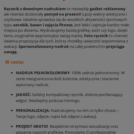
Ręcznik z dowolnym nadrukiem
to niezwykły
gadżet reklamowy
ale również doskonały
pomysł na prezent!
Łączy walory estetyczne i
użytkowe. Idealnie sprawdza się do wszelkich aktywności sportowych
typu
aerobik, basen i zajęcia fitness.
Jest lekki i zajmuje bardzo mało
miejsca po złożeniu. Wydrukujemy każdą grafikę, wzór czy logo, dzięki
temu oryginalnie wypromujesz swoją markę.
Foto ręcznik
to również
świetna propozycja dla tych, którzy chcieliby uwiecznić wspomnienia z
wakacji.
Spersonalizowany nadruk
na całej powierzchni
przyciąga
uwagę
.
W cenie:
NADRUK PEŁNOKOLOROWY
: 100% zadruk jednostronny. W
cenie nieograniczona ilość kolorów, estetycznie i starannie
wykonany nadruk.
JAKOŚĆ:
Solidny kompaktowy ręcznik, dobrze pochłaniający
wilgoć. Niezbędny podczas treningu.
PERSONALIZACJA:
Nadrukujemy na nim co tylko chcesz –
Twoje logo, zdjęcie, napis lub zdjęcie z wakacji.
PROJEKT GRATIS!
Bezpłatnie otrzymasz wizualizację oraz
wsparcie naszych grafików. Pomożemy Ci profesjonalnie