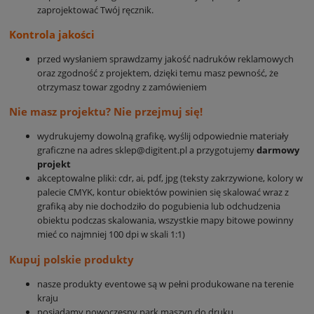
zaprojektować Twój ręcznik.
Kontrola jakości
przed wysłaniem sprawdzamy jakość nadruków reklamowych
oraz zgodność z projektem, dzięki temu masz pewność, że
otrzymasz towar zgodny z zamówieniem
Nie masz projektu? Nie przejmuj się!
wydrukujemy dowolną grafikę, wyślij odpowiednie materiały
graficzne na adres sklep@digitent.pl a przygotujemy
darmowy
projekt
akceptowalne pliki: cdr, ai, pdf, jpg (teksty zakrzywione, kolory w
palecie CMYK, kontur obiektów powinien się skalować wraz z
grafiką aby nie dochodziło do pogubienia lub odchudzenia
obiektu podczas skalowania, wszystkie mapy bitowe powinny
mieć co najmniej 100 dpi w skali 1:1)
Kupuj polskie produkty
nasze produkty eventowe są w pełni produkowane na terenie
kraju
posiadamy nowoczesny park maszyn do druku