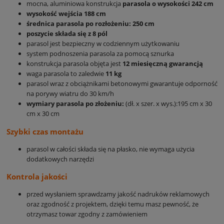
mocna, aluminiowa konstrukcja
parasola o wysokości 242 cm
wysokość wejścia 188 cm
średnica parasola po rozłożeniu: 250 cm
poszycie składa się z 8 pól
parasol jest bezpieczny w codziennym użytkowaniu
system podnoszenia parasola za pomocą sznurka
konstrukcja parasola objęta jest
12 miesięczną gwarancją
waga parasola to zaledwie
11 kg
parasol wraz z obciążnikami betonowymi gwarantuje odporność
na porywy wiatru do 30 km/h
wymiary parasola po złożeniu:
(dł. x szer. x wys.):195 cm x 30
cm x 30 cm
Szybki czas montażu
parasol w całości składa się na płasko, nie wymaga użycia
dodatkowych narzędzi
Kontrola jakości
przed wysłaniem sprawdzamy jakość nadruków reklamowych
oraz zgodność z projektem, dzięki temu masz pewność, że
otrzymasz towar zgodny z zamówieniem