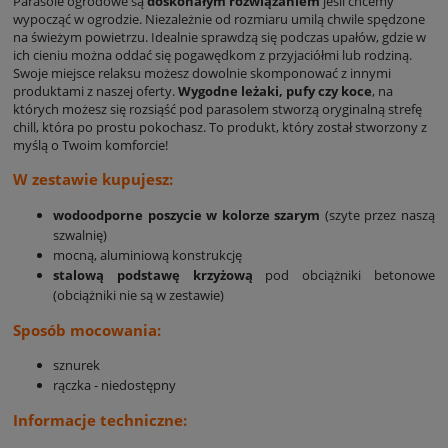
Parasole ogrodowe są
doskonałym rozwiązaniem
jeśli chcemy
wypocząć w ogrodzie. Niezależnie od rozmiaru umilą chwile spędzone
na świeżym powietrzu. Idealnie sprawdzą się podczas upałów, gdzie w
ich cieniu można oddać się pogawędkom z przyjaciółmi lub rodziną.
Swoje miejsce relaksu możesz dowolnie skomponować z innymi
produktami z naszej oferty.
Wygodne leżaki, pufy czy koce
, na
których możesz się rozsiąść pod parasolem stworzą oryginalną strefę
chill, która po prostu pokochasz. To produkt, który został stworzony z
myślą o Twoim komforcie!
W zestawie kupujesz:
wodoodporne poszycie w kolorze szarym
(szyte przez naszą
szwalnię)
mocną, aluminiową konstrukcję
stalową podstawę krzyżową
pod obciążniki betonowe
(obciążniki nie są w zestawie)
Sposób mocowania:
sznurek
rączka - niedostępny
Informacje techniczne: