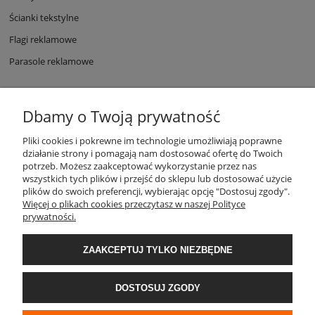
Ścianki tekstylne
Flagi reklamowe
Parasole reklamowe
Dbamy o Twoją prywatność
Pliki cookies i pokrewne im technologie umożliwiają poprawne
działanie strony i pomagają nam dostosować ofertę do Twoich
potrzeb. Możesz zaakceptować wykorzystanie przez nas
wszystkich tych plików i przejść do sklepu lub dostosować użycie
POMOC
plików do swoich preferencji, wybierając opcję "Dostosuj zgody".
Więcej o plikach cookies przeczytasz w naszej Polityce
prywatności.
PŁATNOŚCI I DOSTAWA
ZAAKCEPTUJ TYLKO NIEZBĘDNE
DO POBRANIA
DOSTOSUJ ZGODY
O NAS